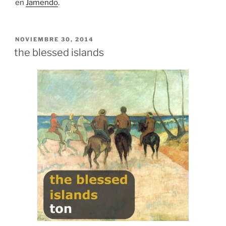
en
Jamendo
.
PUBLICADO
NOVIEMBRE 30, 2014
EL
the blessed islands