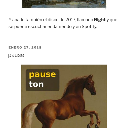
Y añado también el disco de 2017, llamado
Night
y que
se puede escuchar en
Jamendo
y en
Spotify
.
PUBLICADO
ENERO 27, 2018
EL
pause