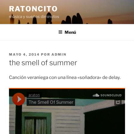
Saltar
RATONCITO
al
música y sueños diminutos
contenido
Menú
PUBLICADO
MAYO 4, 2014
POR
ADMIN
EL
the smell of summer
Canción veraniega con una línea «soñadora» de delay.