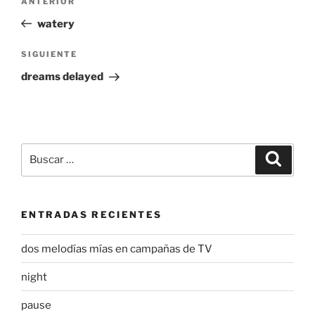
Entrada
ANTERIOR
de
anterior:
watery
entradas
Siguiente
SIGUIENTE
entrada
dreams delayed
Buscar
Buscar
por:
ENTRADAS RECIENTES
dos melodías mías en campañas de TV
night
pause