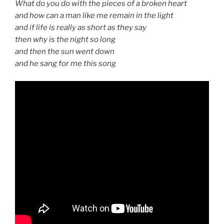
What do you do with the pieces of a broken heart
and how can a man like me remain in the light
and if life is really as short as they say
then why is the night so long
and then the sun went down
and he sang for me this song