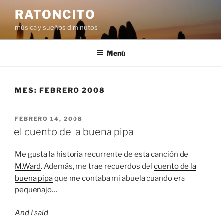
Saltar
RATONCITO
al
música y sueños diminutos
contenido
Menú
MES:
FEBRERO 2008
PUBLICADO
FEBRERO 14, 2008
EL
el cuento de la buena pipa
Me gusta la historia recurrente de esta canción de
M.Ward
. Además, me trae recuerdos del
cuento de la
buena pipa
que me contaba mi abuela cuando era
pequeñajo…
And I said