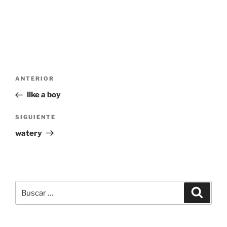
Navegación
Entrada
ANTERIOR
de
anterior:
like a boy
entradas
Siguiente
SIGUIENTE
entrada
watery
Buscar
Buscar
por: