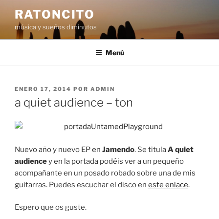
Saltar
RATONCITO
al
música y sueños diminutos
contenido
Menú
PUBLICADO
ENERO 17, 2014
POR
ADMIN
EL
a quiet audience – ton
Nuevo año y nuevo EP en
Jamendo
. Se titula
A quiet
audience
y en la portada podéis ver a un pequeño
acompañante en un posado robado sobre una de mis
guitarras. Puedes escuchar el disco en
este enlace
.
Espero que os guste.