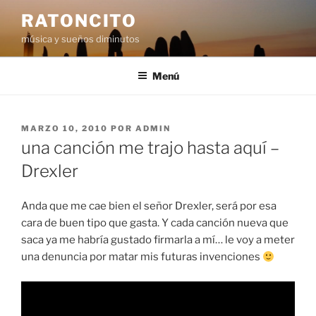
Saltar
RATONCITO
al
música y sueños diminutos
contenido
Menú
PUBLICADO
MARZO 10, 2010
POR
ADMIN
EL
una canción me trajo hasta aquí –
Drexler
Anda que me cae bien el señor Drexler, será por esa
cara de buen tipo que gasta. Y cada canción nueva que
saca ya me habría gustado firmarla a mí… le voy a meter
una denuncia por matar mis futuras invenciones