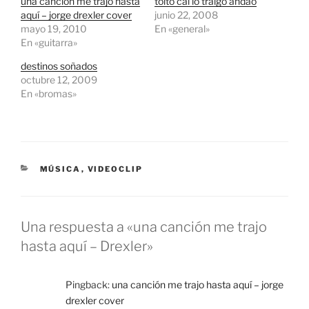
una canción me trajo hasta
toito cái lo traigo andao
r
r
a
a
aquí – jorge drexler cover
junio 22, 2008
c
c
mayo 19, 2010
En «general»
o
o
m
m
En «guitarra»
p
p
a
a
destinos soñados
r
r
t
t
octubre 12, 2009
i
i
r
r
En «bromas»
e
e
n
n
T
F
w
a
i
c
t
e
t
b
e
o
CATEGORÍAS
MÚSICA
,
VIDEOCLIP
r
o
(
k
S
(
e
S
a
e
b
a
Una respuesta a «una canción me trajo
r
b
e
r
hasta aquí – Drexler»
e
e
n
e
u
n
n
u
a
n
Pingback:
una canción me trajo hasta aquí – jorge
v
a
e
v
drexler cover
n
e