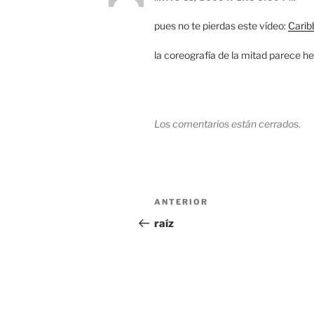
pues no te pierdas este vídeo:
Cari
la coreografía de la mitad parece h
Los comentarios están cerrados.
Navegación
Entrada
ANTERIOR
de
anterior:
raíz
entradas