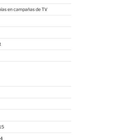
mías en campañas de TV
t
15
14