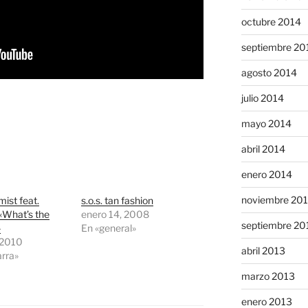
octubre 2014
septiembre 20
agosto 2014
julio 2014
mayo 2014
abril 2014
enero 2014
noviembre 20
ist feat.
s.o.s. tan fashion
«What’s the
enero 14, 2008
septiembre 20
»
En «general»
, 2010
abril 2013
arra»
marzo 2013
enero 2013