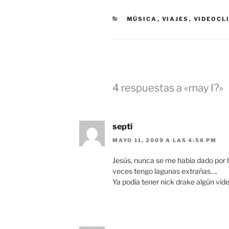
n
n
T
F
w
a
CATEGORÍAS
MÚSICA
,
VIAJES
,
VIDEOCL
i
c
t
e
t
b
e
o
r
o
(
k
S
(
e
S
a
e
b
a
4 respuestas a «may I?»
r
b
e
r
e
e
n
e
u
n
n
u
septi
a
n
v
a
e
v
MAYO 11, 2009 A LAS 4:56 PM
n
e
t
n
a
t
Jesús, nunca se me había dado por 
n
a
veces tengo lagunas extrañas….
a
n
n
a
Ya podía tener nick drake algún vide
u
n
e
u
v
e
a
v
)
a
)