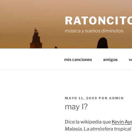
Saltar
al
RATONCIT
contenido
música y sueños diminutos
mis canciones
amigos
v
PUBLICADO
MAYO 11, 2009
POR
ADMIN
EL
may I?
Dice la wikipedia que
Kevin Ay
Malasia. La atmósfera tropical y