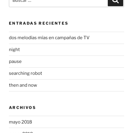
a
v
por:
)
a
)
ENTRADAS RECIENTES
dos melodías mías en campañas de TV
night
pause
searching robot
then and now
ARCHIVOS
mayo 2018