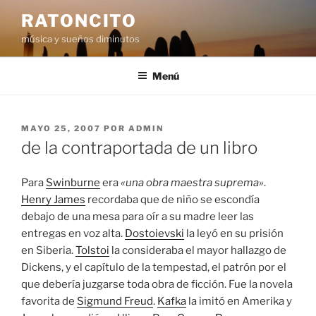
Saltar
RATONCITO
al
música y sueños diminutos
contenido
Menú
PUBLICADO
MAYO 25, 2007
POR
ADMIN
EL
de la contraportada de un libro
Para
Swinburne
era
«una obra maestra suprema»
.
Henry James
recordaba que de niño se escondía
debajo de una mesa para oír a su madre leer las
entregas en voz alta.
Dostoievski
la leyó en su prisión
en Siberia.
Tolstoi
la consideraba el mayor hallazgo de
Dickens, y el capítulo de la tempestad, el patrón por el
que debería juzgarse toda obra de ficción. Fue la novela
favorita de
Sigmund Freud
.
Kafka
la imitó en Amerika y