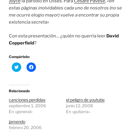
Joyce
la parodió en Ulises. Para
Cesare Pavese
,
«en
estas páginas inolvidables cada uno de nosotros (no se
me ocurre elogio mayor) vuelve a encontrar su propia
existencia secreta»
Con esta presentación… ¿quién no querría leer
David
Copperfield
?
Compártelo:
H
H
a
a
z
z
c
c
l
l
i
i
c
c
Relacionado
p
p
a
a
canciones perdidas
el peligro de youtube
r
r
a
a
septiembre 1, 2006
junio 12, 2008
c
c
En «general»
En «guitarra»
o
o
m
m
p
p
jamendo
a
a
febrero 20, 2006
r
r
t
t