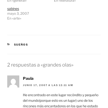
En «general»
En «literatura»
o
o
m
m
p
p
sabines
a
a
mayo 3, 2007
r
r
t
t
En «arte»
i
i
r
r
e
e
n
n
T
F
w
a
i
c
t
e
CATEGORÍAS
t
b
SUEÑOS
e
o
r
o
(
k
S
(
e
S
a
e
2 respuestas a «grandes olas»
b
a
r
b
e
r
e
e
Paula
n
e
u
n
n
u
JUNIO 17, 2007 A LAS 12:11 AM
a
n
v
a
e
v
He encontrado en este lugar recóndito y pequeño
n
e
del mundo(porque esto es un lugar) uno de los
t
n
a
t
rincones más encantadores en los que he estado
n
a