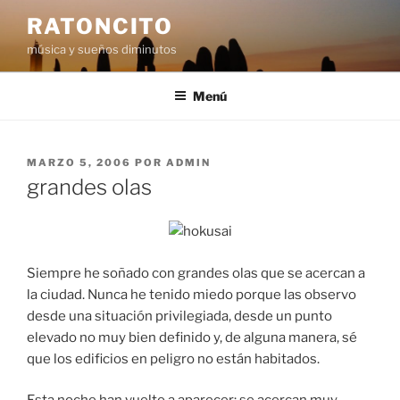
Saltar
RATONCITO
al
música y sueños diminutos
contenido
Menú
PUBLICADO
MARZO 5, 2006
POR
ADMIN
EL
grandes olas
Siempre he soñado con grandes olas que se acercan a
la ciudad. Nunca he tenido miedo porque las observo
desde una situación privilegiada, desde un punto
elevado no muy bien definido y, de alguna manera, sé
que los edificios en peligro no están habitados.