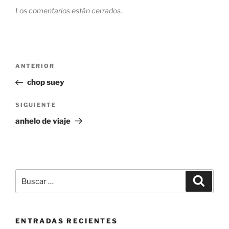
Los comentarios están cerrados.
Navegación
Entrada
ANTERIOR
de
anterior:
chop suey
entradas
Siguiente
SIGUIENTE
entrada
anhelo de viaje
Buscar
Buscar
por:
ENTRADAS RECIENTES