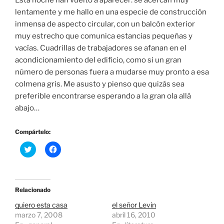
Esta noche han vuelto a aparecer: se acercan muy
lentamente y me hallo en una especie de construcción
inmensa de aspecto circular, con un balcón exterior
muy estrecho que comunica estancias pequeñas y
vacías. Cuadrillas de trabajadores se afanan en el
acondicionamiento del edificio, como si un gran
número de personas fuera a mudarse muy pronto a esa
colmena gris. Me asusto y pienso que quizás sea
preferible encontrarse esperando a la gran ola allá
abajo…
Compártelo:
H
H
a
a
z
z
c
c
l
l
i
i
c
c
Relacionado
p
p
a
a
quiero esta casa
el señor Levin
r
r
a
a
marzo 7, 2008
abril 16, 2010
c
c