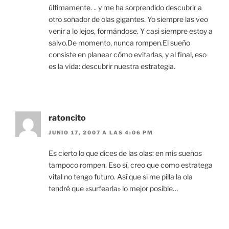
a
n
últimamente. .. y me ha sorprendido descubrir a
n
a
u
n
otro soñador de olas gigantes. Yo siempre las veo
e
u
venir a lo lejos, formándose. Y casi siempre estoy a
v
e
a
v
salvo.De momento, nunca rompen.El sueño
)
a
)
consiste en planear cómo evitarlas, y al final, eso
es la vida: descubrir nuestra estrategia.
ratoncito
JUNIO 17, 2007 A LAS 4:06 PM
Es cierto lo que dices de las olas: en mis sueños
tampoco rompen. Eso sí, creo que como estratega
vital no tengo futuro. Así que si me pilla la ola
tendré que «surfearla» lo mejor posible…