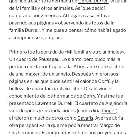
que había escrito la hermana de
Gerald Durrell
, el autor
de Mi familia y otros animales. Así que decidí
comprarlo por 2,5 euros. Al llegar a casa estuve
pasando sus páginas y observando las fotos de la
familia Durrell. Y me puse a pensar cómo había llegado
a comprar ese ejemplar…
Primero fue la portada de «Mi familia y otro animales».
Un cuadro de
Rousseau
. Lo siento, pero pudo más la
portada que la contraportada. Al instante doté al libro
de una imagen, de un anhelo. Después vinieron sus
páginas en las que pude sentir el calor de Corfú y la
belleza de una infancia al aire libre. De ahí vino el
conocimiento de los hermanos de Gerry. Y así me fue
presentado
Lawrence Durrell
. El cuarteto de Alejandría
vino después y sus radiaciones (como diría
Jünger
)
atrajeron a muchos otros como
Cavafis
. Ayer se abría
otra perspectiva, la que me podía mostrar Margo de
sus hermanos. Es muy curioso cómo nos proyectamos