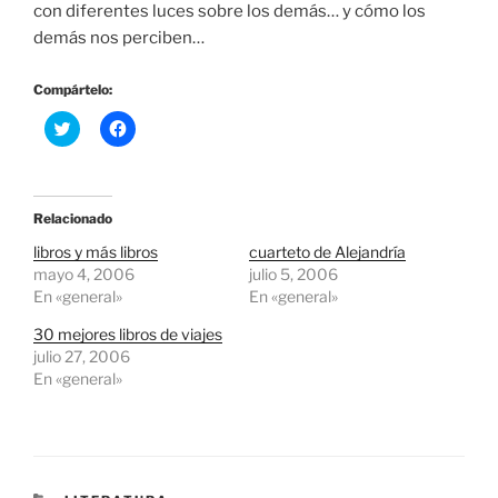
con diferentes luces sobre los demás… y cómo los
demás nos perciben…
Compártelo:
H
H
a
a
z
z
c
c
l
l
i
i
c
c
Relacionado
p
p
a
a
libros y más libros
cuarteto de Alejandría
r
r
a
a
mayo 4, 2006
julio 5, 2006
c
c
En «general»
En «general»
o
o
m
m
p
p
30 mejores libros de viajes
a
a
julio 27, 2006
r
r
t
t
En «general»
i
i
r
r
e
e
n
n
T
F
w
a
i
c
t
e