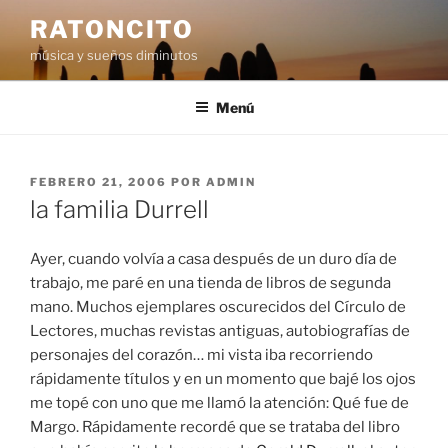
Saltar
RATONCITO
al
música y sueños diminutos
contenido
Menú
PUBLICADO
FEBRERO 21, 2006
POR
ADMIN
EL
la familia Durrell
Ayer, cuando volvía a casa después de un duro día de
trabajo, me paré en una tienda de libros de segunda
mano. Muchos ejemplares oscurecidos del Círculo de
Lectores, muchas revistas antiguas, autobiografías de
personajes del corazón… mi vista iba recorriendo
rápidamente títulos y en un momento que bajé los ojos
me topé con uno que me llamó la atención: Qué fue de
Margo. Rápidamente recordé que se trataba del libro